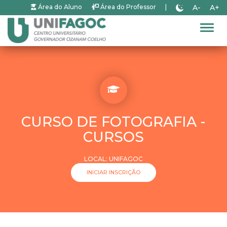
A-
A+
Área do Aluno
Área do Professor
|
Alter
CURSO DE FOTOGRAFIA -
CURSOS
LOCAL: UNIFAGOC
INICIAR INSCRIÇÃO