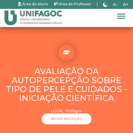
A-
A+
Área do Aluno
Área do Professor
|
Alter
AVALIAÇÃO DA
AUTOPERCEPÇÃO SOBRE
TIPO DE PELE E CUIDADOS -
INICIAÇÃO CIENTÍFICA
LOCAL: Unifagoc
INICIAR INSCRIÇÃO