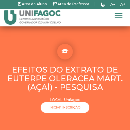
A-
A+
Área do Aluno
Área do Professor
|
Alter
EFEITOS DO EXTRATO DE
EUTERPE OLERACEA MART.
(AÇAÍ) - PESQUISA
LOCAL: Unifagoc
INICIAR INSCRIÇÃO