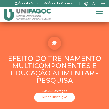
A-
A+
Área do Aluno
Área do Professor
|
Alter
EFEITO DO TREINAMENTO
MULTICOMPONENTES E
EDUCAÇÃO ALIMENTAR -
PESQUISA
LOCAL: Unifagoc
INICIAR INSCRIÇÃO