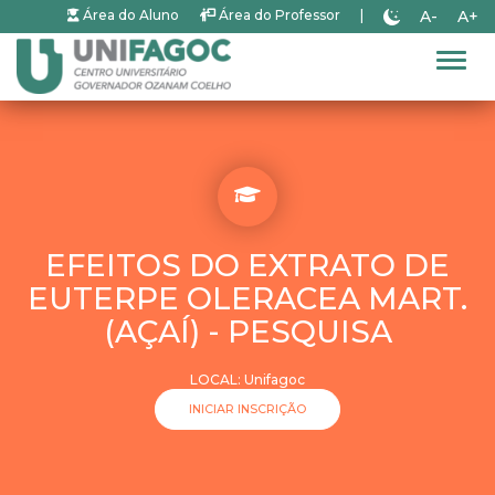
A-
A+
Área do Aluno
Área do Professor
|
Alter
EFEITOS DO EXTRATO DE
EUTERPE OLERACEA MART.
(AÇAÍ) - PESQUISA
LOCAL: Unifagoc
INICIAR INSCRIÇÃO