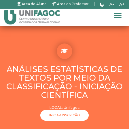
A-
A+
Área do Aluno
Área do Professor
|
Alter
ANÁLISES ESTATÍSTICAS DE
TEXTOS POR MEIO DA
CLASSIFICAÇÃO - INICIAÇÃO
CIENTÍFICA
LOCAL: Unifagoc
INICIAR INSCRIÇÃO