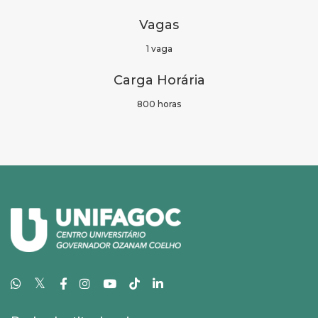
Vagas
1 vaga
Carga Horária
800 horas
𝕏