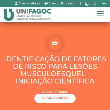
A-
A+
Área do Aluno
Área do Professor
|
Alter
IDENTIFICAÇÃO DE FATORES
DE RISCO PARA LESÕES
MUSCULOESQUEL -
INICIAÇÃO CIENTÍFICA
LOCAL: Unifagoc
INICIAR INSCRIÇÃO