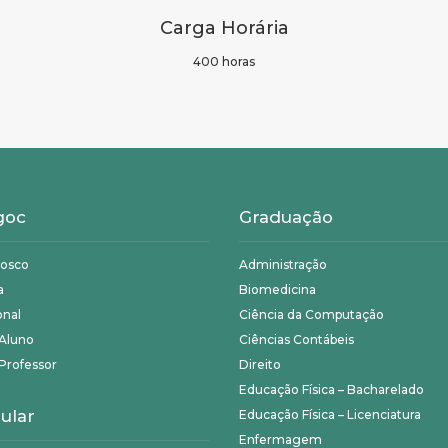
Carga Horária
400 horas
goc
Graduação
nosco
Administração
a
Biomedicina
onal
Ciência da Computação
 Aluno
Ciências Contábeis
Professor
Direito
Educação Física – Bacharelado
ular
Educação Física – Licenciatura
Enfermagem