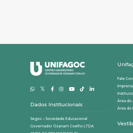
Unifa
Fale Co
Imprens
𝕏
Instituci
Área do
Dados Institucionais
Área do 
Segoc – Sociedade Educacional
Vestib
Governador Ozanam Coelho LTDA