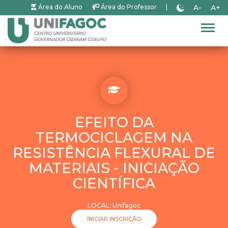
A-
A+
Área do Aluno
Área do Professor
|
Alter
EFEITO DA
TERMOCICLAGEM NA
RESISTÊNCIA FLEXURAL DE
MATERIAIS - INICIAÇÃO
CIENTÍFICA
LOCAL: Unifagoc
INICIAR INSCRIÇÃO