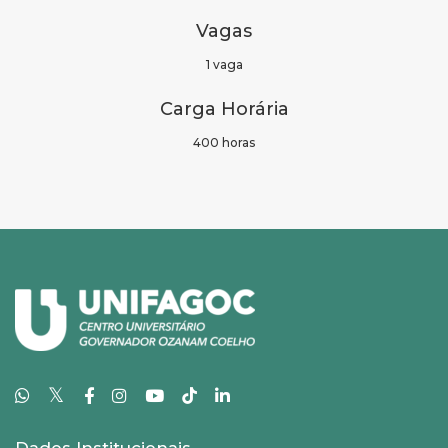
Vagas
1 vaga
Carga Horária
400 horas
𝕏