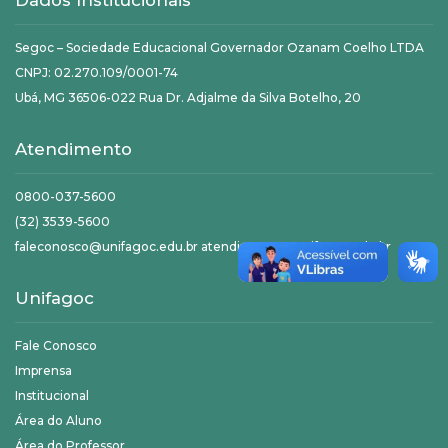
Dados Institucionais
Segoc – Sociedade Educacional Governador Ozanam Coelho LTDA
CNPJ: 02.270.109/0001-74
Ubá, MG 36506-022 Rua Dr. Adjalme da Silva Botelho, 20
Atendimento
0800-037-5600
(32) 3539-5600
faleconosco@unifagoc.edu.br atendimento@unifagoc.edu.br
Unifagoc
Fale Conosco
Imprensa
Institucional
Área do Aluno
Área do Professor