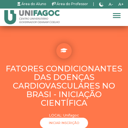
A-
A+
Área do Aluno
Área do Professor
|
Alter
FATORES CONDICIONANTES
DAS DOENÇAS
CARDIOVASCULARES NO
BRASI - INICIAÇÃO
CIENTÍFICA
LOCAL: Unifagoc
INICIAR INSCRIÇÃO