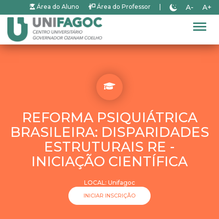
A-
A+
Área do Aluno
Área do Professor
|
Alter
REFORMA PSIQUIÁTRICA
BRASILEIRA: DISPARIDADES
ESTRUTURAIS RE -
INICIAÇÃO CIENTÍFICA
LOCAL: Unifagoc
INICIAR INSCRIÇÃO