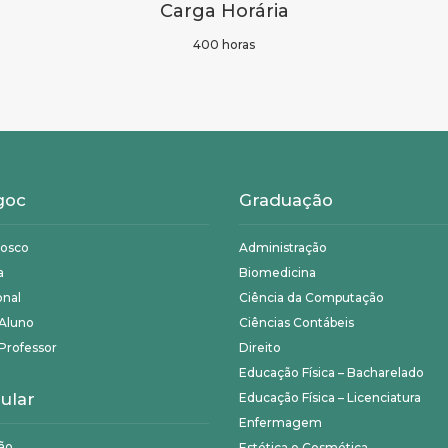
Carga Horária
400 horas
goc
Graduação
nosco
Administração
a
Biomedicina
onal
Ciência da Computação
 Aluno
Ciências Contábeis
Professor
Direito
Educação Física – Bacharelado
ular
Educação Física – Licenciatura
Enfermagem
ão
Estética e Cosmética