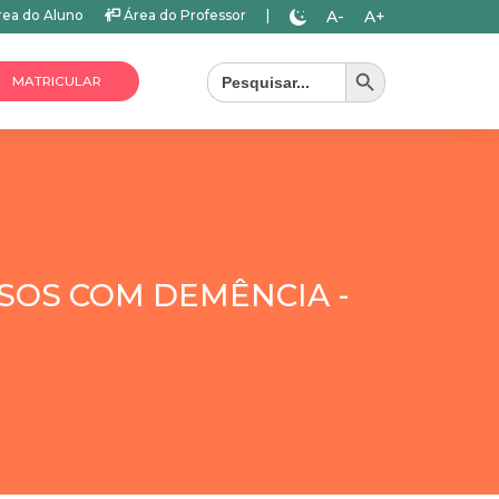
A-
A+
ea do Aluno
Área do Professor
|
Search Button
Search
for:
MATRICULAR
OSOS COM DEMÊNCIA -