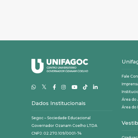
Unifa
Fale Co
Imprens
𝕏
Instituci
Área do
Dados Institucionais
Área do 
Segoc – Sociedade Educacional
Vestib
Governador Ozanam Coelho LTDA
CNPJ: 02.270.109/0001-74
Graduaç