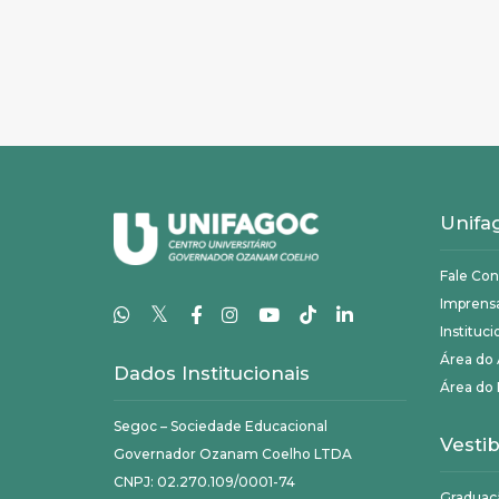
Unifa
Fale Co
Imprens
𝕏
Instituci
Área do
Dados Institucionais
Área do 
Segoc – Sociedade Educacional
Vestib
Governador Ozanam Coelho LTDA
CNPJ: 02.270.109/0001-74
Graduaç