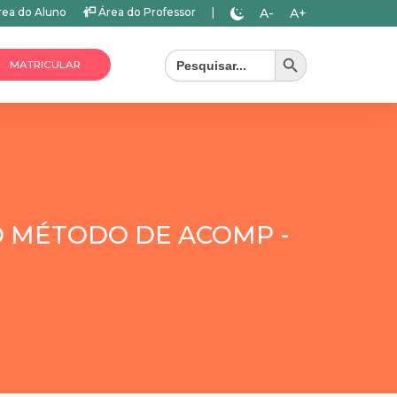
A-
A+
ea do Aluno
Área do Professor
|
Search Button
Search
for:
MATRICULAR
O MÉTODO DE ACOMP -