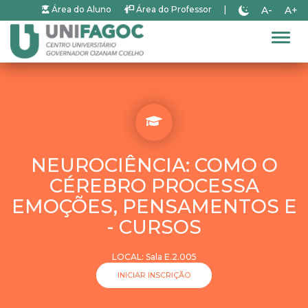
A-
A+
Área do Aluno
Área do Professor
|
Alter
NEUROCIÊNCIA: COMO O
CÉREBRO PROCESSA
EMOÇÕES, PENSAMENTOS E
- CURSOS
LOCAL: Sala E.2.005
INICIAR INSCRIÇÃO