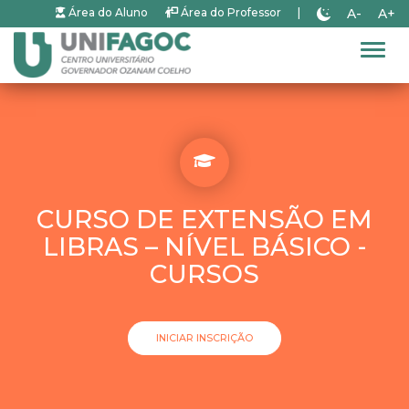
A-
A+
Área do Aluno
Área do Professor
|
Alter
CURSO DE EXTENSÃO EM
LIBRAS – NÍVEL BÁSICO -
CURSOS
INICIAR INSCRIÇÃO