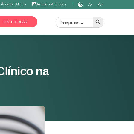
A-
A+
Área do Aluno
Área do Professor
|
Search Button
Search
for:
MATRICULAR
Clínico na