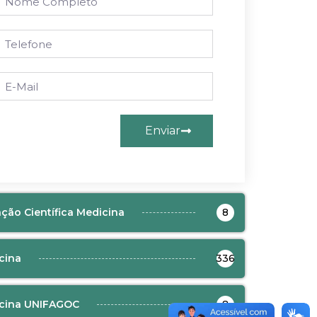
Enviar
ação Científica Medicina
8
cina
336
cina UNIFAGOC
8