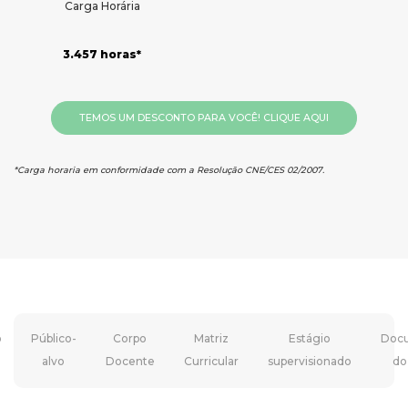
Carga Horária
3.457 horas*
TEMOS UM DESCONTO PARA VOCÊ! CLIQUE AQUI
*Carga horaria em conformidade com a Resolução CNE/CES 02/2007.
o
Público-
Corpo
Matriz
Estágio
Doc
alvo
Docente
Curricular
supervisionado
do