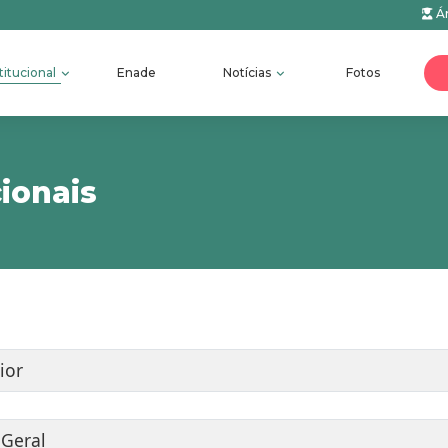
Ár
titucional
Enade
Notícias
Fotos
ionais
ior
 Geral