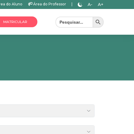
A-
A+
ea do Aluno
Área do Professor
|
Search Button
Search
for:
MATRICULAR