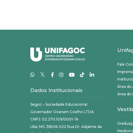
Unifa
Fale Co
Imprens
𝕏
Instituci
Área do
Dados Institucionais
Área do 
Segoc – Sociedade Educacional
Vestib
Governador Ozanam Coelho LTDA
CNPJ: 02.270.109/0001-74
Graduaç
Ubá, MG 36506-022 Rua Dr. Adjalme da
Medicin