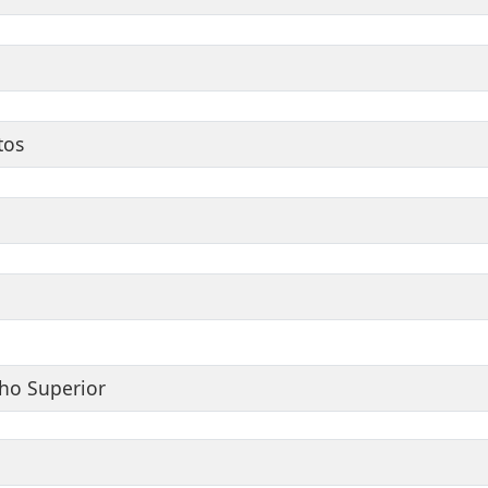
tos
lho Superior