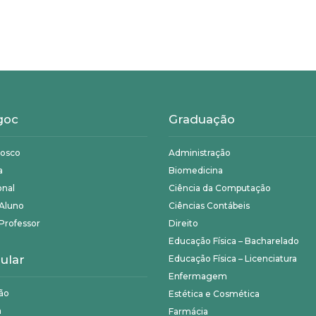
goc
Graduação
nosco
Administração
a
Biomedicina
onal
Ciência da Computação
 Aluno
Ciências Contábeis
Professor
Direito
Educação Física – Bacharelado
ular
Educação Física – Licenciatura
Enfermagem
ão
Estética e Cosmética
a
Farmácia