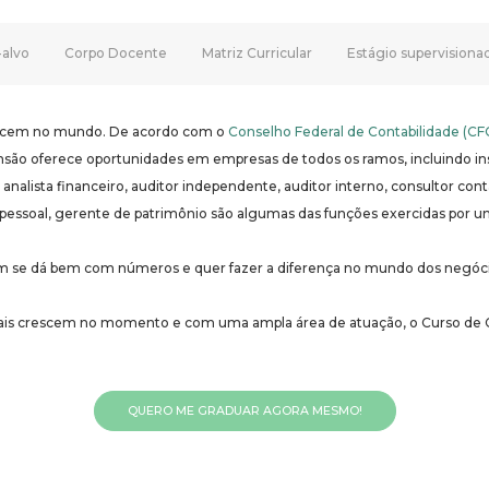
-alvo
Corpo Docente
Matriz Curricular
Estágio supervisiona
rescem no mundo. De acordo com o
Conselho Federal de Contabilidade (CF
ão oferece oportunidades em empresas de todos os ramos, incluindo insti
os, analista financeiro, auditor independente, auditor interno, consultor c
 pessoal, gerente de patrimônio são algumas das funções exercidas por u
em se dá bem com números e quer fazer a diferença no mundo dos negóci
ais crescem no momento e com uma ampla área de atuação, o Curso de C
QUERO ME GRADUAR AGORA MESMO!