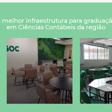
 melhor infraestrutura para graduaç
em Ciências Contábeis da região