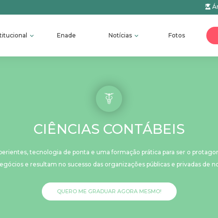
Ár
titucional
Enade
Notícias
Fotos
CIÊNCIAS CONTÁBEIS
rientes, tecnologia de ponta e uma formação prática para ser o protago
gócios e resultam no sucesso das organizações públicas e privadas de n
QUERO ME GRADUAR AGORA MESMO!