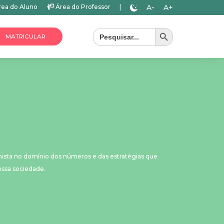
A-
A+
ea do Aluno
Área do Professor
|
Search Button
Search
for:
MATRICULAR
nista no domínio dos números e das estratégias que
ossa sociedade.