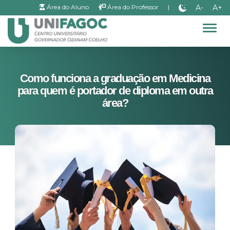
A-
A+
Área do Aluno
Área do Professor
|
Alter
Como funciona a graduação em Medicina
para quem é portador de diploma em outra
área?