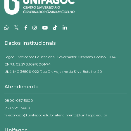
𝕏
Dados Institucionais
Segoc – Sociedade Educacional Governador Ozanam Coelho LTDA
CNPJ: 02.270.109/0001-74
Ubá, MG 36506-022 Rua Dr. Adjalme da Silva Botelho, 20
Atendimento
0800-037-5600
(32) 3539-5600
faleconosco@unifagoc.edu.br atendimento@unifagoc.edu.br
Unifagoc