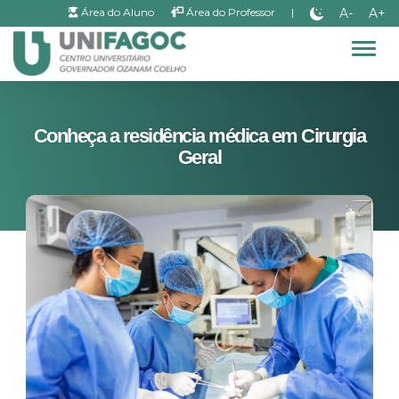
A-
A+
Área do Aluno
Área do Professor
|
Alter
Conheça a residência médica em Cirurgia
Geral