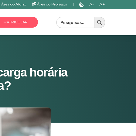
A-
A+
Área do Aluno
Área do Professor
|
Search Button
Search
for:
MATRICULAR
carga horária
a?