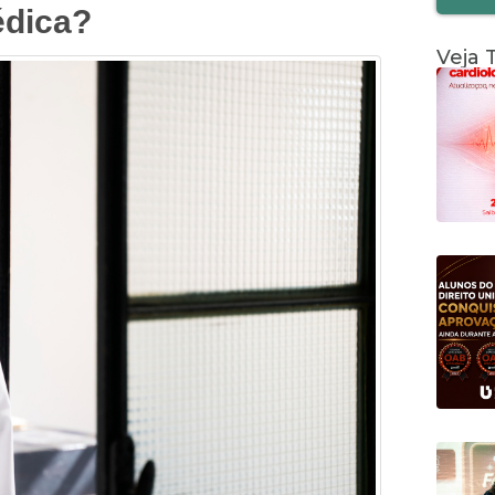
édica?
Veja