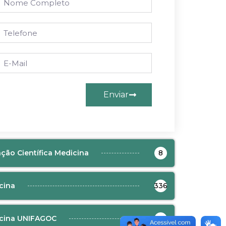
Enviar
ação Científica Medicina
8
cina
336
cina UNIFAGOC
8