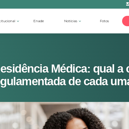
titucional
Enade
Notícias
Fotos
Residência Médica: qual a 
egulamentada de cada um