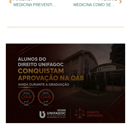
MEDICINA PREVENTIVA OU CURATIVA: ENTENDA AS DIFERENÇAS E DESCUBRA O SEU PERFIL
MEDICINA COMO SEGUNDA GRADUAÇÃO NA ÁREA DA SAÚDE: AUTONOMIA, DIAGNÓSTICO E EVOLUÇÃO PROFISSIONAL