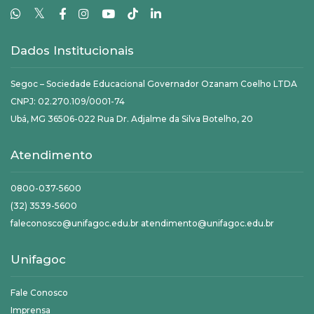
𝕏
Dados Institucionais
Segoc – Sociedade Educacional Governador Ozanam Coelho LTDA
CNPJ: 02.270.109/0001-74
Ubá, MG 36506-022 Rua Dr. Adjalme da Silva Botelho, 20
Atendimento
0800-037-5600
(32) 3539-5600
faleconosco@unifagoc.edu.br atendimento@unifagoc.edu.br
Unifagoc
Fale Conosco
Imprensa