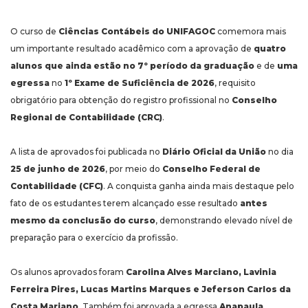
O curso de
Ciências Contábeis do UNIFAGOC
comemora mais
um importante resultado acadêmico com a aprovação de
quatro
alunos que ainda estão no 7º período da graduação
e de
uma
egressa
no
1º Exame de Suficiência de 2026
, requisito
obrigatório para obtenção do registro profissional no
Conselho
Regional de Contabilidade (CRC)
.
A lista de aprovados foi publicada no
Diário Oficial da União
no dia
25 de junho de 2026
, por meio do
Conselho Federal de
Contabilidade (CFC)
. A conquista ganha ainda mais destaque pelo
fato de os estudantes terem alcançado esse resultado
antes
mesmo da conclusão do curso
, demonstrando elevado nível de
preparação para o exercício da profissão.
Os alunos aprovados foram
Carolina Alves Marciano, Lavinia
Ferreira Pires, Lucas Martins Marques e Jeferson Carlos da
Costa Mariano
. Também foi aprovada a egressa
Anapaula