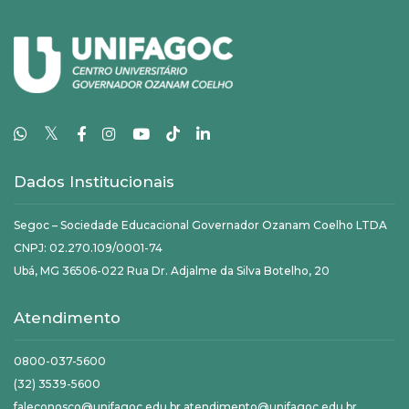
𝕏
Dados Institucionais
Segoc – Sociedade Educacional Governador Ozanam Coelho LTDA
CNPJ: 02.270.109/0001-74
Ubá, MG 36506-022 Rua Dr. Adjalme da Silva Botelho, 20
Atendimento
0800-037-5600
(32) 3539-5600
faleconosco@unifagoc.edu.br atendimento@unifagoc.edu.br