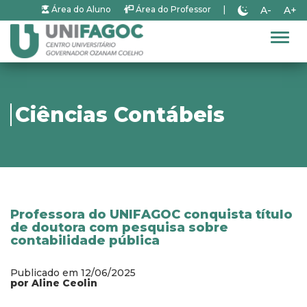
A-
A+
Área do Aluno
Área do Professor
|
Alter
Ciências Contábeis
Professora do UNIFAGOC conquista título
de doutora com pesquisa sobre
contabilidade pública
Publicado em 12/06/2025
por Aline Ceolin