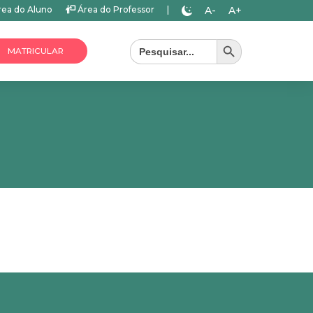
A-
A+
ea do Aluno
Área do Professor
|
Search Button
Search
for:
MATRICULAR