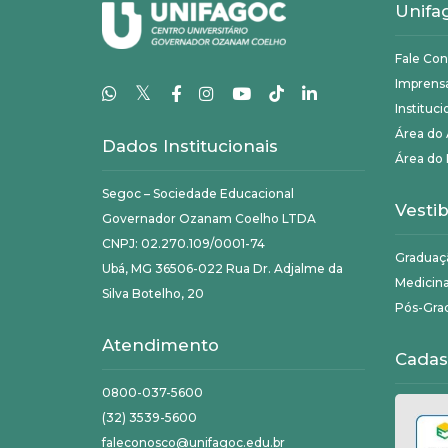
Unifa
Fale Co
Imprens
𝕏
Instituci
Área do
Dados Institucionais
Área do 
Segoc – Sociedade Educacional
Vestib
Governador Ozanam Coelho LTDA
CNPJ: 02.270.109/0001-74
Graduaç
Ubá, MG 36506-022 Rua Dr. Adjalme da
Medicin
Silva Botelho, 20
Pós-Gra
Atendimento
Cadas
0800-037-5600
(32) 3539-5600
faleconosco@unifagoc.edu.br