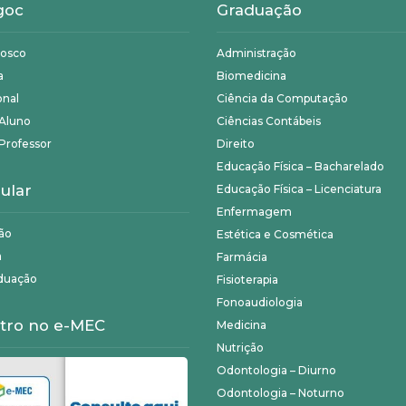
goc
Graduação
nosco
Administração
a
Biomedicina
onal
Ciência da Computação
 Aluno
Ciências Contábeis
Professor
Direito
Educação Física – Bacharelado
ular
Educação Física – Licenciatura
Enfermagem
ão
Estética e Cosmética
a
Farmácia
duação
Fisioterapia
Fonoaudiologia
tro no e-MEC
Medicina
Nutrição
Odontologia – Diurno
Odontologia – Noturno