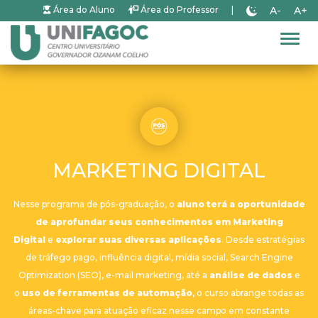
A-
A+
Área do Aluno
Área do Professor
|
Alter
MARKETING DIGITAL
Nesse programa de pós-graduação, o
aluno terá a oportunidade
de aprofundar seus conhecimentos em Marketing
Digital
e
explorar suas diversas aplicações
. Desde estratégias
de tráfego pago, influência digital, mídia social, Search Engine
Optimization (SEO), e-mail marketing, até a
análise de dados
e
o
uso de ferramentas de automação
, o curso abrange todas as
áreas-chave para atuação eficaz nesse campo em constante