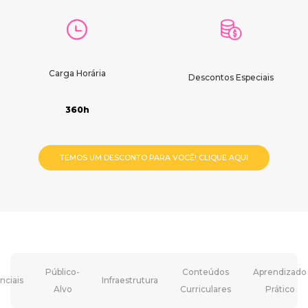
Carga Horária
Descontos Especiais
360h
TEMOS UM DESCONTO PARA VOCÊ! CLIQUE AQUI
Público-
Conteúdos
Aprendizado
nciais
Infraestrutura
Alvo
Curriculares
Prático