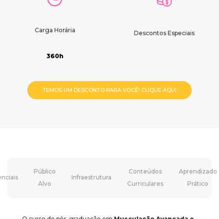
Carga Horária
Descontos Especiais
360h
TEMOS UM DESCONTO PARA VOCÊ! CLIQUE AQUI
Público
Conteúdos
Aprendizado
enciais
Infraestrutura
Alvo
Curriculares
Prático
O curso de pós-graduação em
Musculação Avançada e