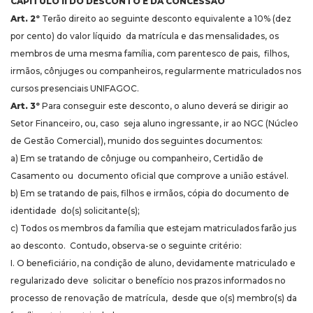
CAPÍTULO II DO DESCONTO E DA CONCESSÃO
Art. 2º
Terão direito ao seguinte desconto equivalente a 10% (dez
por cento) do valor líquido da matrícula e das mensalidades, os
membros de uma mesma família, com parentesco de pais, filhos,
irmãos, cônjuges ou companheiros, regularmente matriculados nos
cursos presenciais UNIFAGOC.
Art. 3º
Para conseguir este desconto, o aluno deverá se dirigir ao
Setor Financeiro, ou, caso seja aluno ingressante, ir ao NGC (Núcleo
de Gestão Comercial), munido dos seguintes documentos:
a) Em se tratando de cônjuge ou companheiro, Certidão de
Casamento ou documento oficial que comprove a união estável.
b) Em se tratando de pais, filhos e irmãos, cópia do documento de
identidade do(s) solicitante(s);
c) Todos os membros da família que estejam matriculados farão jus
ao desconto. Contudo, observa-se o seguinte critério:
I. O beneficiário, na condição de aluno, devidamente matriculado e
regularizado deve solicitar o benefício nos prazos informados no
processo de renovação de matrícula, desde que o(s) membro(s) da