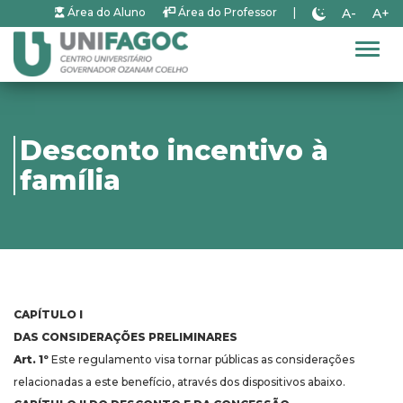
A-
A+
Área do Aluno
Área do Professor
|
Alter
Desconto incentivo à
família
CAPÍTULO I
DAS CONSIDERAÇÕES PRELIMINARES
Art. 1º
Este regulamento visa tornar públicas as considerações
relacionadas a este benefício, através dos dispositivos abaixo.