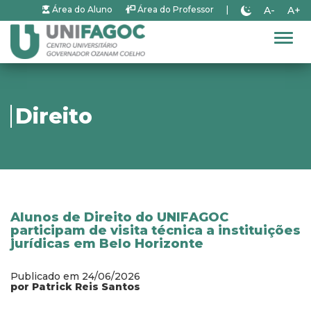
A-
A+
Área do Aluno
Área do Professor
|
Alter
Direito
Alunos de Direito do UNIFAGOC
participam de visita técnica a instituições
jurídicas em Belo Horizonte
Publicado em 24/06/2026
por Patrick Reis Santos