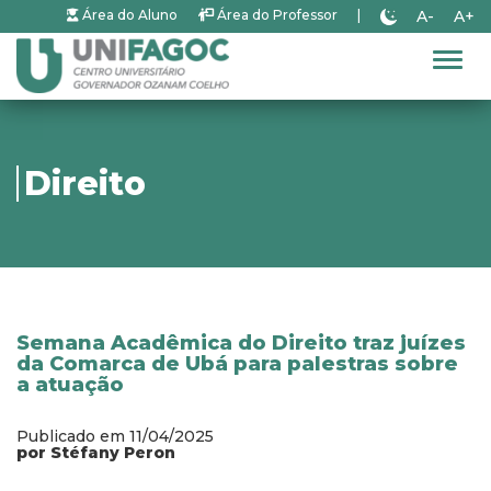
A-
A+
Área do Aluno
Área do Professor
|
Alter
Direito
Semana Acadêmica do Direito traz juízes
da Comarca de Ubá para palestras sobre
a atuação
Publicado em 11/04/2025
por Stéfany Peron