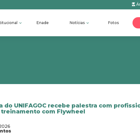
Ár
titucional
Enade
Notícias
Fotos
a do UNIFAGOC recebe palestra com profissi
 treinamento com Flywheel
/2026
antos