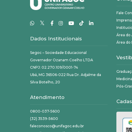
Fale Co
Imprens
𝕏
Instituci
Área do
Dados Institucionais
Área do 
Segoc – Sociedade Educacional
Vestib
Governador Ozanam Coelho LTDA
CNPJ: 02.270.109/0001-74
Graduaç
Ubá, MG 36506-022 Rua Dr. Adjalme da
Medicin
Silva Botelho, 20
Pós-Gra
Atendimento
Cadas
0800-037-5600
(32) 3539-5600
faleconosco@unifagoc.edu.br