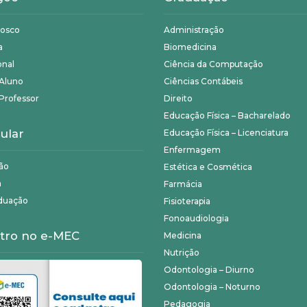
nosco
Administração
a
Biomedicina
onal
Ciência da Computação
 Aluno
Ciências Contábeis
Professor
Direito
Educação Física – Bacharelado
ular
Educação Física – Licenciatura
Enfermagem
ão
Estética e Cosmética
a
Farmácia
duação
Fisioterapia
Fonoaudiologia
tro no e-MEC
Medicina
Nutrição
Odontologia – Diurno
Odontologia – Noturno
Pedagogia