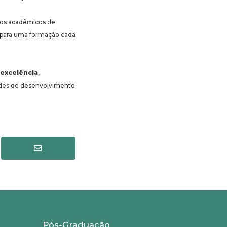
 os acadêmicos de
o para uma formação cada
excelência
,
dades de desenvolvimento
Pós-Graduação