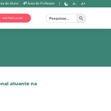
A-
A+
ea do Aluno
Área do Professor
|
Search Button
Search
for:
MATRICULAR
onal atuante na