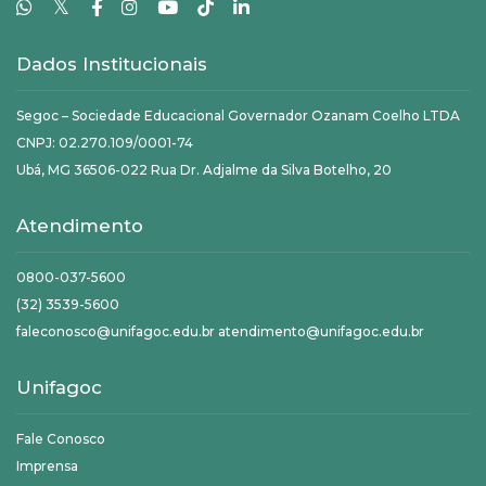
𝕏
Dados Institucionais
Segoc – Sociedade Educacional Governador Ozanam Coelho LTDA
CNPJ: 02.270.109/0001-74
Ubá, MG 36506-022 Rua Dr. Adjalme da Silva Botelho, 20
Atendimento
0800-037-5600
(32) 3539-5600
faleconosco@unifagoc.edu.br atendimento@unifagoc.edu.br
Unifagoc
Fale Conosco
Imprensa