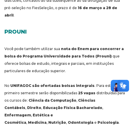
dias úteis, contados do dia subsequente ao da divulgação de sua
pré-seleção no FiesSeleção, o prazo é de
16 de março a 28 de
abril
.
PROUNI
Você pode também utilizar sua
nota do Enem para concorrer a
bolsa do Programa Universidade para Todos (Prouni)
que
oferece bolsas de estudo, integrais e parciais, em instituições
particulares de educação superior.
No
UNIFAGOC são ofertadas bolsas integrais
. Para este
primeiro semestre serão disponibilizadas
25 vagas
distribuídas para
os cursos de:
Ciência da Computação
,
Ciências
Contábeis
,
Direito
,
Educação Física Bacharelado
,
Enfermagem
,
Estética e
Cosmética
,
Medicina
,
Nutrição
,
Odontologia
e
Psicologia
.