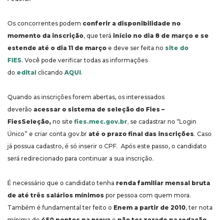
Os concorrentes podem
conferir a disponibilidade no
momento da inscrição
, que terá
início no dia 8 de março e se
estende até o dia 11 de março
e deve ser feita no
site do
FIES
. Você pode verificar todas as informações
do
edital
clicando
AQUI
.
Quando as inscrições forem abertas, os interessados
deverão
acessar o sistema de seleção do Fies –
FiesSeleção,
no site
fies.mec.gov.br
,
se cadastrar no “Login
Único” e criar conta gov.br
até o prazo final das inscrições
. Caso
já possua cadastro, é só inserir o CPF. Após este passo, o candidato
será redirecionado para continuar a sua inscrição.
É necessário que o candidato tenha
renda familiar mensal bruta
de até três salários mínimos
por pessoa com quem mora.
Também é fundamental ter feito o
Enem a partir de 2010
, ter nota
mínima de
450 pontos na prova
e
não ter zerado na redação
.