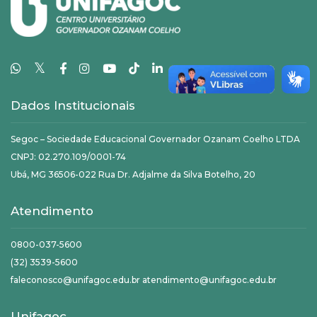
𝕏
Dados Institucionais
Segoc – Sociedade Educacional Governador Ozanam Coelho LTDA
CNPJ: 02.270.109/0001-74
Ubá, MG 36506-022 Rua Dr. Adjalme da Silva Botelho, 20
Atendimento
0800-037-5600
(32) 3539-5600
faleconosco@unifagoc.edu.br atendimento@unifagoc.edu.br
Unifagoc