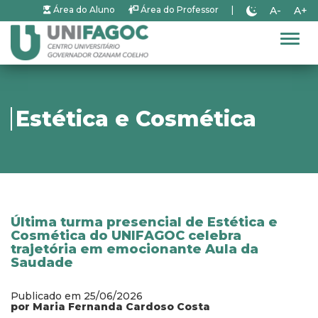
A-
A+
Área do Aluno
Área do Professor
|
Alter
Estética e Cosmética
Última turma presencial de Estética e
Cosmética do UNIFAGOC celebra
trajetória em emocionante Aula da
Saudade
Publicado em 25/06/2026
por Maria Fernanda Cardoso Costa