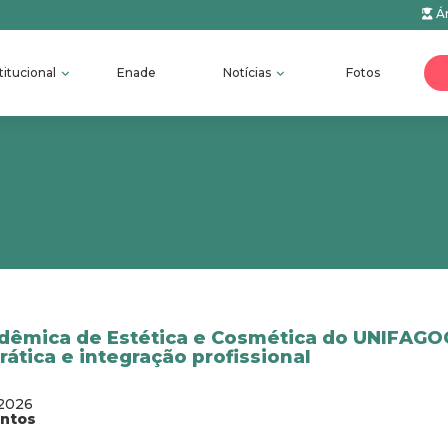
Ár
titucional
Enade
Notícias
Fotos
dêmica de Estética e Cosmética do UNIFAG
ática e integração profissional
/2026
antos