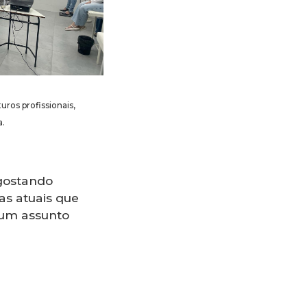
ros profissionais,
a.
 gostando
as atuais que
 um assunto