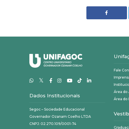
Unifa
Fale Co
Imprens
𝕏
Instituci
Área do
Dados Institucionais
Área do 
Segoc – Sociedade Educacional
Vestib
Governador Ozanam Coelho LTDA
CNPJ: 02.270.109/0001-74
Graduaç