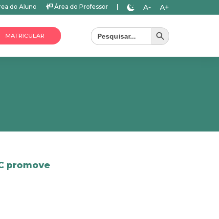
A-
A+
ea do Aluno
Área do Professor
|
Search Button
Search
for:
MATRICULAR
OC promove