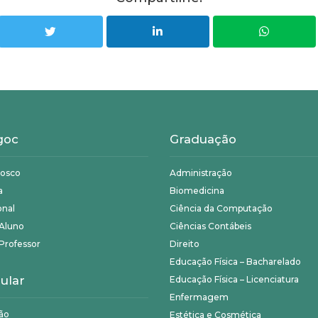
goc
Graduação
nosco
Administração
a
Biomedicina
onal
Ciência da Computação
 Aluno
Ciências Contábeis
Professor
Direito
Educação Física – Bacharelado
ular
Educação Física – Licenciatura
Enfermagem
ão
Estética e Cosmética