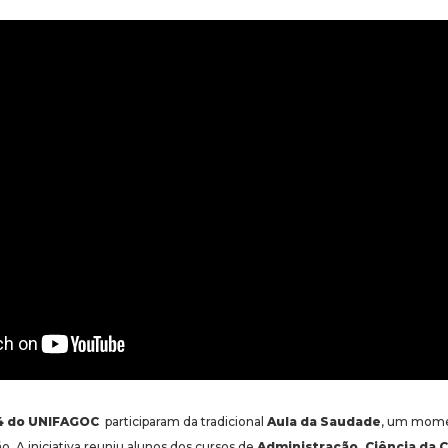
4 do UNIFAGOC
participaram da tradicional
Aula da Saudade
, um mome
o. A iniciativa reuniu alunos dos cursos de
Administração,
Ciência da