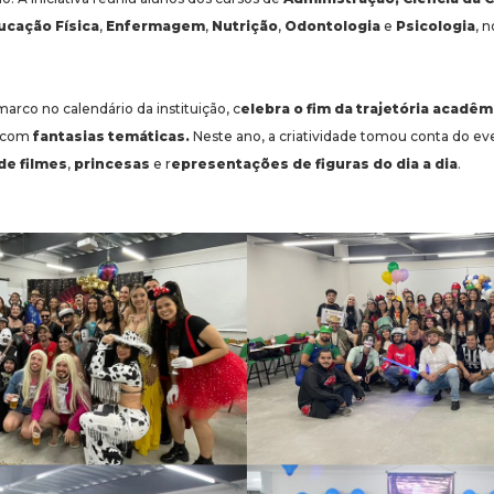
ucação Física
,
Enfermagem
,
Nutrição
,
Odontologia
e
Psicologia
, 
 marco no calendário da instituição, c
elebra o fim da trajetória acadê
r com
fantasias temáticas.
Neste ano, a criatividade tomou conta do ev
de filmes
,
princesas
e r
epresentações de figuras do dia a dia
.