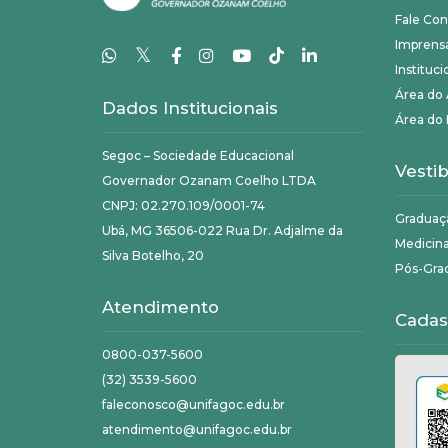
Fale Co
Imprens
𝕏
Instituci
Área do
Dados Institucionais
Área do 
Segoc – Sociedade Educacional
Vestib
Governador Ozanam Coelho LTDA
CNPJ: 02.270.109/0001-74
Graduaç
Ubá, MG 36506-022 Rua Dr. Adjalme da
Medicin
Silva Botelho, 20
Pós-Gra
Atendimento
Cadas
0800-037-5600
(32) 3539-5600
faleconosco@unifagoc.edu.br
atendimento@unifagoc.edu.br