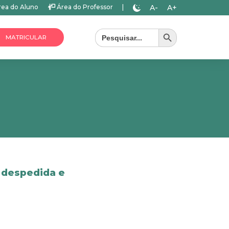
A-
A+
ea do Aluno
Área do Professor
|
Search Button
Search
for:
MATRICULAR
 despedida e