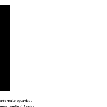
nto muito aguardado
 Computação
,
Ciências