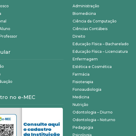
nosco
Administração
a
Biomedicina
onal
Ciência da Computação
 Aluno
Ciências Contábeis
Professor
Direito
Educação Física – Bacharelado
ular
Educação Física – Licenciatura
Enfermagem
ão
Estética e Cosmética
a
Farmácia
duação
Fisioterapia
Fonoaudiologia
tro no e-MEC
Medicina
Nutrição
Odontologia – Diurno
Odontologia – Noturno
Pedagogia
Psicologia