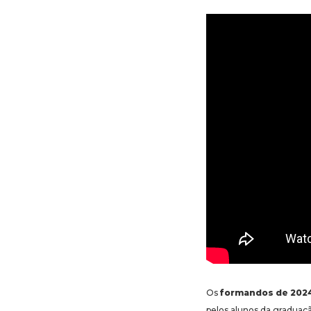
Os
formandos de 202
pelos alunos da graduaçã