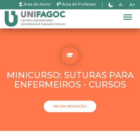
A-
A+
Área do Aluno
Área do Professor
|
Alter
MINICURSO: SUTURAS PARA
ENFERMEIROS - CURSOS
INICIAR INSCRIÇÃO