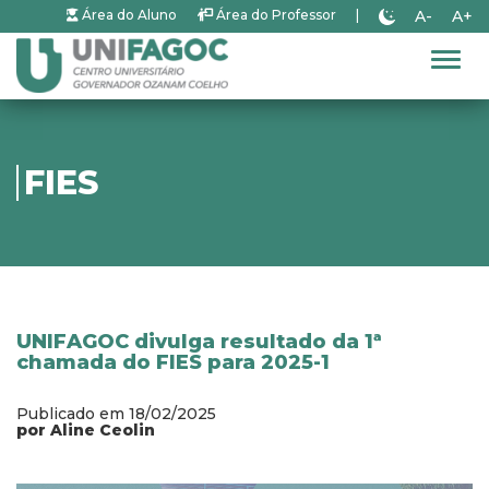
A-
A+
Área do Aluno
Área do Professor
|
Alter
FIES
UNIFAGOC divulga resultado da 1ª
chamada do FIES para 2025-1
Publicado em 18/02/2025
por Aline Ceolin