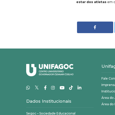
estar dos atletas
em c
Unifa
Fale Co
Imprens
𝕏
Instituci
Área do
Dados Institucionais
Área do 
Segoc – Sociedade Educacional