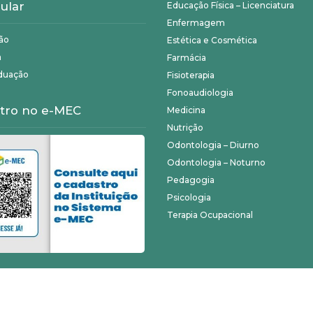
ular
Educação Física – Licenciatura
Enfermagem
ão
Estética e Cosmética
a
Farmácia
duação
Fisioterapia
Fonoaudiologia
tro no e-MEC
Medicina
Nutrição
Odontologia – Diurno
Odontologia – Noturno
Pedagogia
Psicologia
Terapia Ocupacional
©
Unifagoc
- Todos os direitos reservados