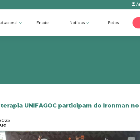
Ár
titucional
Enade
Notícias
Fotos
oterapia UNIFAGOC participam do Ironman no 
/2025
que