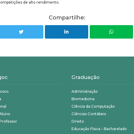
ompetições de alto rendimento.
Compartilhe:
goc
Graduação
nosco
Administração
a
Biomedicina
onal
Ciência da Computação
 Aluno
Ciências Contábeis
Professor
Direito
Educação Física – Bacharelado