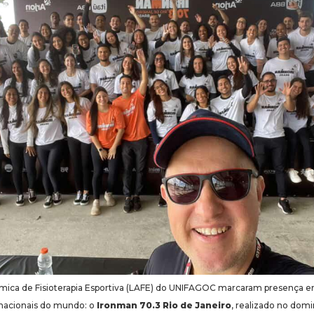
êmica de Fisioterapia Esportiva (LAFE) do UNIFAGOC marcaram presença 
rnacionais do mundo: o
Ironman 70.3 Rio de Janeiro
, realizado no domi