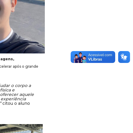
sagens,
acelerar após o grande
udar o corpo a
ísica e
 oferecer aquele
 experiência
.”
citou o aluno