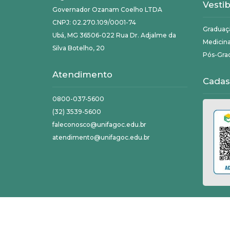
Vestib
Governador Ozanam Coelho LTDA
CNPJ: 02.270.109/0001-74
Graduaç
Ubá, MG 36506-022 Rua Dr. Adjalme da
Medicin
Silva Botelho, 20
Pós-Gra
Atendimento
Cadas
0800-037-5600
(32) 3539-5600
faleconosco@unifagoc.edu.br
atendimento@unifagoc.edu.br