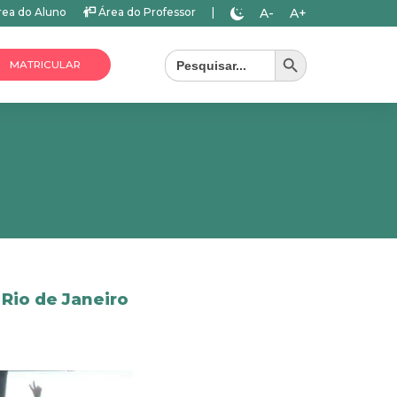
A-
A+
ea do Aluno
Área do Professor
|
Search Button
Search
for:
MATRICULAR
Rio de Janeiro