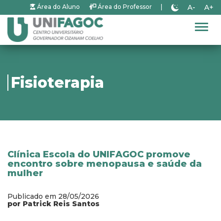
A-
A+
Área do Aluno
Área do Professor
|
Alter
Fisioterapia
Clínica Escola do UNIFAGOC promove
encontro sobre menopausa e saúde da
mulher
Publicado em 28/05/2026
por Patrick Reis Santos