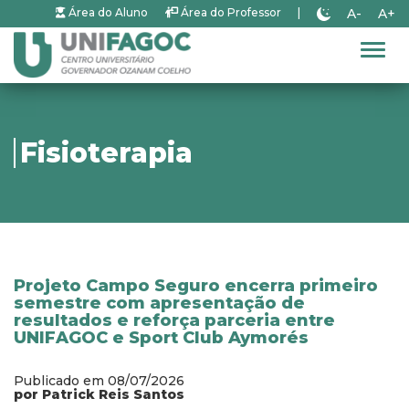
A-
A+
Área do Aluno
Área do Professor
|
Alter
Fisioterapia
Projeto Campo Seguro encerra primeiro
semestre com apresentação de
resultados e reforça parceria entre
UNIFAGOC e Sport Club Aymorés
Publicado em 08/07/2026
por Patrick Reis Santos