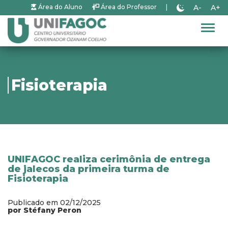
A-
A+
Área do Aluno
Área do Professor
|
Alter
Fisioterapia
UNIFAGOC realiza cerimônia de entrega
de jalecos da primeira turma de
Fisioterapia
Publicado em 02/12/2025
por Stéfany Peron