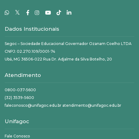
𝕏
Dados Institucionais
Segoc – Sociedade Educacional Governador Ozanam Coelho LTDA
CNPJ: 02.270.109/0001-74
Ubá, MG 36506-022 Rua Dr. Adjalme da Silva Botelho, 20
Atendimento
0800-037-5600
(32) 3539-5600
faleconosco@unifagoc.edu.br atendimento@unifagoc.edu.br
Unifagoc
Fale Conosco