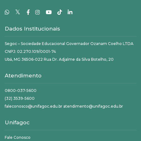
𝕏
Dados Institucionais
Segoc – Sociedade Educacional Governador Ozanam Coelho LTDA
CNPJ: 02.270.109/0001-74
Ubá, MG 36506-022 Rua Dr. Adjalme da Silva Botelho, 20
Atendimento
0800-037-5600
(32) 3539-5600
faleconosco@unifagoc.edu.br atendimento@unifagoc.edu.br
Unifagoc
Fale Conosco