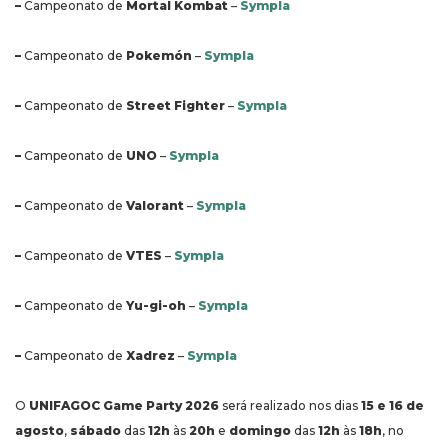
–
Campeonato de
Mortal Kombat
–
Sympla
–
Campeonato de
Pokemón
–
Sympla
–
Campeonato de
Street Fighter
–
Sympla
–
Campeonato de
UNO
–
Sympla
–
Campeonato de
Valorant
–
Sympla
–
Campeonato de
VTES
–
Sympla
–
Campeonato de
Yu-gi-oh
–
Sympla
–
Campeonato de
Xadrez
–
Sympla
O
UNIFAGOC Game Party 2026
será realizado nos dias
15 e 16 de
agosto
,
sábado
das
12h
às
20h
e
domingo
das
12h
às
18h
, no