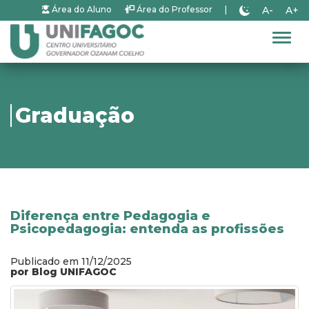
A-
A+
Área do Aluno
Área do Professor
|
Alter
Graduação
Diferença entre Pedagogia e
Psicopedagogia: entenda as profissões
Publicado em 11/12/2025
por Blog UNIFAGOC