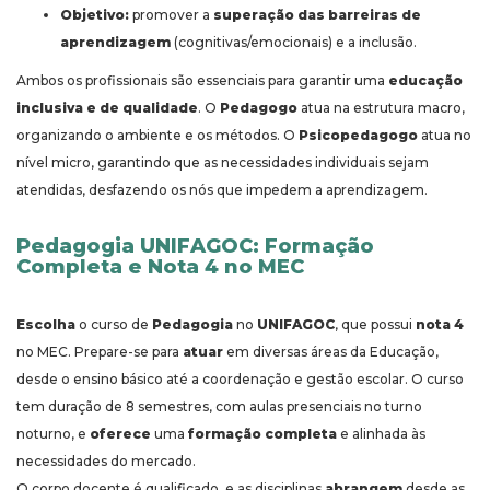
Objetivo:
promover a
superação das barreiras de
aprendizagem
(cognitivas/emocionais) e a inclusão.
Ambos os profissionais são essenciais para garantir uma
educação
inclusiva e de qualidade
. O
Pedagogo
atua na estrutura macro,
organizando o ambiente e os métodos. O
Psicopedagogo
atua no
nível micro, garantindo que as necessidades individuais sejam
atendidas, desfazendo os nós que impedem a aprendizagem.
Pedagogia UNIFAGOC: Formação
Completa e Nota 4 no MEC
Escolha
o curso de
Pedagogia
no
UNIFAGOC
, que possui
nota 4
no MEC. Prepare-se para
atuar
em diversas áreas da Educação,
desde o ensino básico até a coordenação e gestão escolar. O curso
tem duração de 8 semestres, com aulas presenciais no turno
noturno, e
oferece
uma
formação completa
e alinhada às
necessidades do mercado.
O corpo docente é qualificado, e as disciplinas
abrangem
desde as