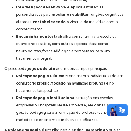
Intervenção:
desenvolve e aplica
estratégias
personalizadas para
mediar e reabilitar
funções cognitivas
afetadas,
restabelecendo
o vínculo do indivíduo com o
conhecimento.
Encaminhamento:
trabalha
com a família, a escola e,
quando necessário, com outros especialistas (como
neurologistas, fonoaudiólogos e terapeutas) para um
tratamento integral.
O psicopedagogo
pode atuar
em dois campos principais:
Psicopedagogia Clínica:
ztendimento individualizado em
consultório próprio,
focado
na avaliação profunda e no
tratamento terapêutico.
Psicopedagogia Institucional:
atuação em escolas,
empresas ou hospitais. Neste ambiente, ele
contribui
para a
gestão pedagógica e a formação de professores,
propondo
métodos de ensino mais inclusivos e eficazes.
A
Psicopedagogia
é
um pilar para o ensino,
garantindo
que as