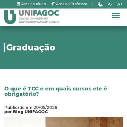
A-
A+
Área do Aluno
Área do Professor
|
Alter
Graduação
O que é TCC e em quais cursos ele é
obrigatório?
Publicado em 20/05/2026
por Blog UNIFAGOC