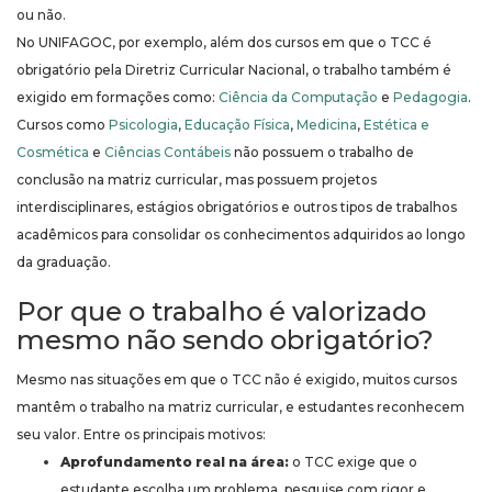
ou não.
No UNIFAGOC, por exemplo, além dos cursos em que o TCC é
obrigatório pela Diretriz Curricular Nacional, o trabalho também é
exigido em formações como:
Ciência da Computação
e
Pedagogia
.
Cursos como
Psicologia
,
Educação Física
,
Medicina
,
Estética e
Cosmética
e
Ciências Contábeis
não possuem o trabalho de
conclusão na matriz curricular, mas possuem projetos
interdisciplinares, estágios obrigatórios e outros tipos de trabalhos
acadêmicos para consolidar os conhecimentos adquiridos ao longo
da graduação.
Por que o trabalho é valorizado
mesmo não sendo obrigatório?
Mesmo nas situações em que o TCC não é exigido, muitos cursos
mantêm o trabalho na matriz curricular, e estudantes reconhecem
seu valor. Entre os principais motivos:
Aprofundamento real na área:
o TCC exige que o
estudante escolha um problema, pesquise com rigor e