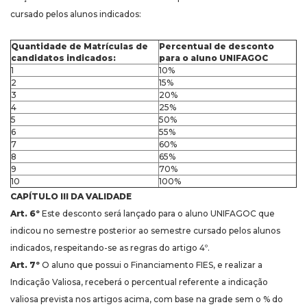
cursado pelos alunos indicados:
Quantidade de Matrículas de
Percentual de desconto
candidatos indicados:
para o aluno UNIFAGOC
1
10%
2
15%
3
20%
4
25%
5
50%
6
55%
7
60%
8
65%
9
70%
10
100%
CAPÍTULO III DA VALIDADE
Art. 6º
Este desconto será lançado para o aluno UNIFAGOC que
indicou no semestre posterior ao semestre cursado pelos alunos
indicados, respeitando-se as regras do artigo 4º.
Art. 7º
O aluno que possui o Financiamento FIES, e realizar a
Indicação Valiosa, receberá o percentual referente a indicação
valiosa prevista nos artigos acima, com base na grade sem o % do