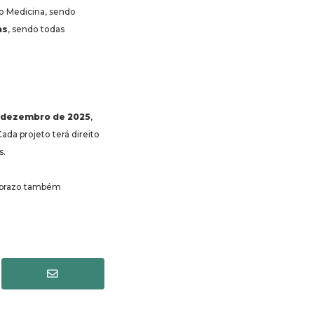
to Medicina, sendo
as
, sendo todas
 dezembro de 2025
,
da projeto terá direito
s.
 prazo também