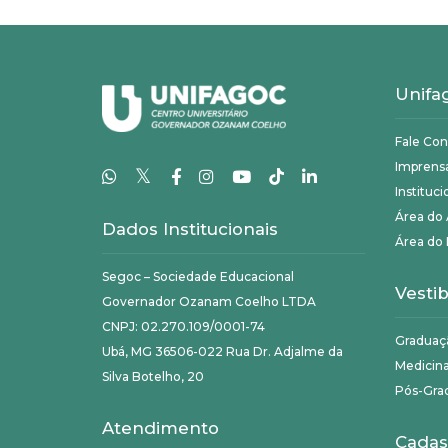
Unifa
Fale Co
Imprens
𝕏
Instituci
Área do
Dados Institucionais
Área do 
Segoc – Sociedade Educacional
Vestib
Governador Ozanam Coelho LTDA
CNPJ: 02.270.109/0001-74
Graduaç
Ubá, MG 36506-022 Rua Dr. Adjalme da
Medicin
Silva Botelho, 20
Pós-Gra
Atendimento
Cadas