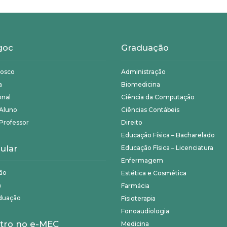
goc
Graduação
nosco
Administração
a
Biomedicina
onal
Ciência da Computação
 Aluno
Ciências Contábeis
Professor
Direito
Educação Física – Bacharelado
ular
Educação Física – Licenciatura
Enfermagem
ão
Estética e Cosmética
a
Farmácia
duação
Fisioterapia
Fonoaudiologia
tro no e-MEC
Medicina