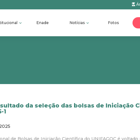
Ár
titucional
Enade
Notícias
Fotos
sultado da seleção das bolsas de Iniciação C
-1
/2025
onal de Bolsas de Iniciação Científica do UNIFAGOC é voltado 