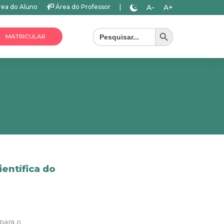
A-
A+
ea do Aluno
Área do Professor
|
Search Button
Search
for:
MATRICULAR
ientífica do
para o