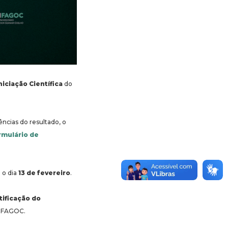
iciação Científica
do
ências do resultado, o
rmulário de
 o dia
13 de fevereiro
.
tificação do
NIFAGOC.