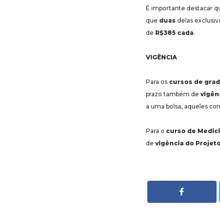
É importante destacar qu
que
duas
delas exclusiv
de
R$385 cada
.
VIGÊNCIA
Para os
cursos de gra
prazo também de
vigên
a uma bolsa, aqueles com
Para o
curso de Medic
de
vigência do Projet