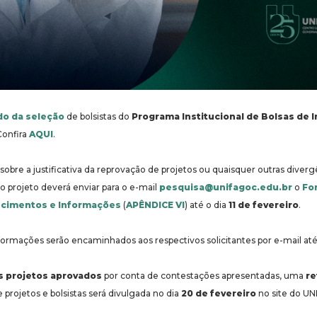
do da seleção
de bolsistas do
Programa Institucional de Bolsas de In
Confira
AQUI
.
sobre a justificativa da reprovação de projetos ou quaisquer outras diverg
 projeto deverá enviar para o e-mail
pesquisa@unifagoc.edu.br
o
Fo
recimentos e Informações
(
APÊNDICE VI
) até o dia
11 de fevereiro
.
ormações serão encaminhados aos respectivos solicitantes por e-mail até
s projetos aprovados
por conta de contestações apresentadas, uma
re
 projetos e bolsistas será divulgada no dia
20 de fevereiro
no site do U