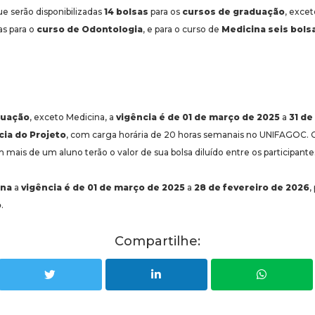
e serão disponibilizadas
14 bolsas
para os
cursos de graduação
, exce
as para o
curso de Odontologia
, e para o curso de
Medicina
seis bols
duação
, exceto Medicina, a
vigência é de 01 de março de 2025
a
31 de
cia do Projeto
, com carga horária de 20 horas semanais no UNIFAGOC. Ca
 mais de um aluno terão o valor de sua bolsa diluído entre os participante
ina
a
vigência é de 01 de março de 2025
a
28 de fevereiro de 2026
,
o
.
Compartilhe: